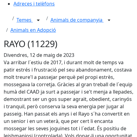
Adreces i telèfons
Temes
Animals de companyia
Animals en Adopció
RAYO (11229)
Divendres, 12 de maig de 2023
Va arribar l´estiu de 2017, i durant molt de temps va
patir estrés i frustració pel seu abandonament, costava
molt treure'l a passejar perquè pel propi estrès,
mossegava la corretja. Gràcies al gran treball de l´equip
humà del CAAD ja surt a passejar i se't menja a llepades,
demostrant ser un gos super agraït, obedient, carinyós
i tranquil, però conserva la seva energia per jugar al
passeig. Han passat els anys i el Rayo s´ha convertit en
un senior i en un veterà, que per cert li encanta
mossegar les seves joguines tot i l´edat. És positiu de
leishmaniosi (controlada). Vols donar-li una oportunitat