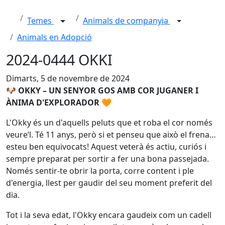
Temes
Animals de companyia
Animals en Adopció
2024-0444 OKKI
Dimarts, 5 de novembre de 2024
🐶
OKKY – UN SENYOR GOS AMB COR JUGANER I
ÀNIMA D'EXPLORADOR
🧡
L'Okky és un d'aquells peluts que et roba el cor només
veure’l. Té 11 anys, però si et penseu que això el frena…
esteu ben equivocats! Aquest veterà és actiu, curiós i
sempre preparat per sortir a fer una bona passejada.
Només sentir-te obrir la porta, corre content i ple
d'energia, llest per gaudir del seu moment preferit del
dia.
Tot i la seva edat, l'Okky encara gaudeix com un cadell