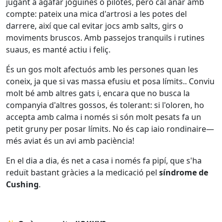
jugant a agafar joguines o pilotes, però cal anar amb
compte: pateix una mica d'artrosi a les potes del
darrere, així que cal evitar jocs amb salts, girs o
moviments bruscos. Amb passejos tranquils i rutines
suaus, es manté actiu i feliç.
És un gos molt afectuós amb les persones quan les
coneix, ja que si vas massa efusiu et posa límits.. Conviu
molt bé amb altres gats i, encara que no busca la
companyia d'altres gossos, és tolerant: si l'oloren, ho
accepta amb calma i només si són molt pesats fa un
petit gruny per posar límits. No és cap iaio rondinaire—
més aviat és un avi amb paciència!
En el dia a dia, és net a casa i només fa pipí, que s'ha
reduït bastant gràcies a la medicació pel
síndrome de
Cushing
.