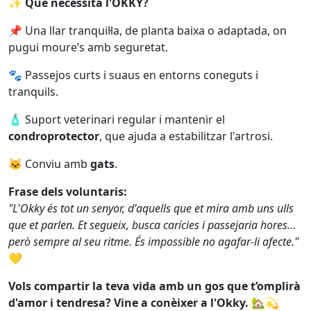
✨
Què necessita l'OKKY?
📌 Una llar tranquil·la, de planta baixa o adaptada, on
pugui moure’s amb seguretat.
🐾 Passejos curts i suaus en entorns coneguts i
tranquils.
🧴 Suport veterinari regular i mantenir el
condroprotector
, que ajuda a estabilitzar l'artrosi.
🐱 Conviu amb
gats
.
Frase dels voluntaris:
"L'Okky és tot un senyor, d'aquells que et mira amb uns ulls
que et parlen. Et segueix, busca carícies i passejaria hores…
però sempre al seu ritme. És impossible no agafar-li afecte."
💛
Vols compartir la teva vida amb un gos que t’omplirà
d'amor i tendresa? Vine a conèixer a l'Okky.
🏡💫