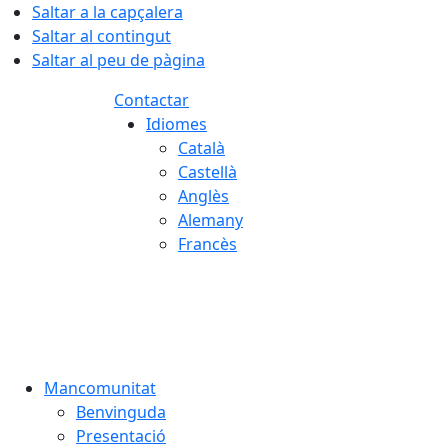
Saltar a la capçalera
Saltar al contingut
Saltar al peu de pàgina
Contactar
Idiomes
Català
Castellà
Anglès
Alemany
Francès
08.08.2026 | 02:41
Mancomunitat
Benvinguda
Presentació