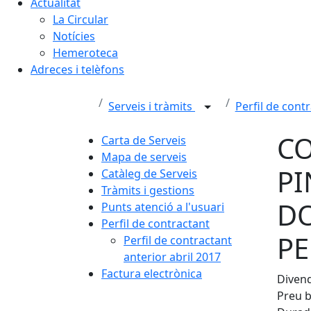
Actualitat
La Circular
Notícies
Hemeroteca
Adreces i telèfons
Serveis i tràmits
Perfil de cont
CO
Carta de Serveis
Mapa de serveis
PI
Catàleg de Serveis
Tràmits i gestions
DO
Punts atenció a l'usuari
Perfil de contractant
PE
Perfil de contractant
anterior abril 2017
Factura electrònica
Divend
Preu b