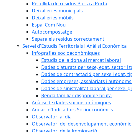
Recollida de residus Porta a Porta
Deixalleries municipals
Deixalleries mòbils
Espai Com Nou
Autocompostatge
Separa els residus correctament
Servei d'Estudis Territorials i Anàlisi Econòmica
Infografies socioeconòmiques
Estudis de la dona al mercat laboral
Dades d'aturats per sexe, edat, sector i t
Dades de contractació per sexe i edat, ti
Dades empreses, assalariats i autònoms 
Dades de sinistralitat laboral per sexe, g
Renda familiar disponible bruta
Anàlisi de dades socioeconòmiques
Anuari d'Indicadors Socioeconòmics
Observatori al dia
Observatori del desenvolupament econòmic 
Observatori de la Immigració