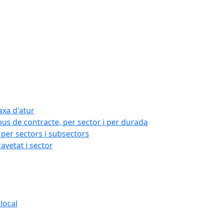
axa d'atur
pus de contracte, per sector i per durada
per sectors i subsectors
ravetat i sector
local