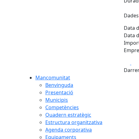
Durada
Dades 
Data d
Data d
Import
Empres
Fa
Darrer
Mancomunitat
Benvinguda
Presentació
Municipis
Competències
Quadern estratègic
Estructura organitzativa
Agenda corporativa
Equipaments