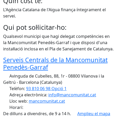
Quin cost té:
L'Agència Catalana de l'Aigua finança íntegrament el
servei.
Qui pot sol·licitar-ho:
Qualsevol municipi que hagi delegat competències en
la Mancomunitat Penedès-Garraf i que disposi d'una
instal·lació inclosa en el Pla de Sanejament de Catalunya.
Serveis Centrals de la Mancomunitat
Penedès-Garraf
Avinguda de Cubelles, 88, 1r - 08800 Vilanova i la
Geltrú - Barcelona (Catalunya)
Telèfon:
93 810 06 98 Opció 1
Adreça electrònica:
info@mancomunitat.cat
Lloc web:
mancomunitat.cat
Horari:
De dilluns a divendres, de 9 a 14 h.
Amplieu el mapa