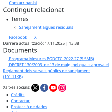
Com arribar-hi
Leaflet
| ©
OpenStreetMap
contributors
Contingut relacionat
+
Temes
−
Sanejament aigües residuals
Facebook
X
Darrera actualització: 17.11.2025 | 13:38
Documents
Programa Mesures PGDCFC_2022-27
(5.5MB)
DECRET 130/2003, de 13 de maig, pel qual s'aprova el
Reglament dels serveis públics de sanejament
(101.11KB)
Xarxes socials:
Crèdits
Contactar
Protecció de dades