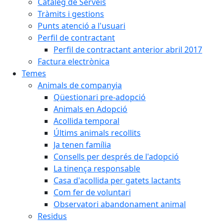
Catàleg de Serveis
Tràmits i gestions
Punts atenció a l'usuari
Perfil de contractant
Perfil de contractant anterior abril 2017
Factura electrònica
Temes
Animals de companyia
Qüestionari pre-adopció
Animals en Adopció
Acollida temporal
Últims animals recollits
Ja tenen família
Consells per després de l'adopció
La tinença responsable
Casa d'acollida per gatets lactants
Com fer de voluntari
Observatori abandonament animal
Residus