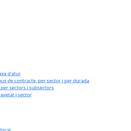
axa d'atur
pus de contracte, per sector i per durada
per sectors i subsectors
ravetat i sector
local