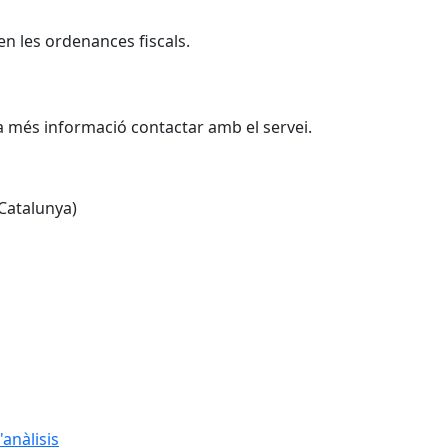
 en les ordenances fiscals.
més informació contactar amb el servei.
(Catalunya)
Leaflet
| ©
OpenStreetMap
contributors
anàlisis