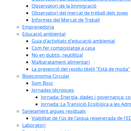
Observatori de la Immigració
Observatori del mercat de treball dels joves
Informes del Mercat de Treball
Emprenedoria
Educació ambiental
Guia d'activitats d'educació ambiental
Com fer compostatge a casa
No en dubtis, reutilitza!
Malbaratament alimentari
La prevenció del residu tèxtil "Està de moda"
Bioeconomia Circular
Som Bosc
Jornades tècniques
Jornada: Energia, dades i governança: co
Jornada: La Transició Ecològica a les Adm
Sanejament aigües residuals
Viabilitat de l'ús de l'aigua regenerada de l
Laboratori