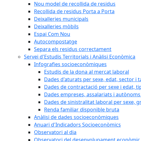
Nou model de recollida de residus
Recollida de residus Porta a Porta
Deixalleries municipals
Deixalleries mòbils
Espai Com Nou
Autocompostatge
Separa els residus correctament
Servei d'Estudis Territorials i Anàlisi Econòmica
Infografies socioeconòmiques
Estudis de la dona al mercat laboral
Dades d'aturats per sexe, edat, sector i t
Dades de contractació per sexe i edat, ti
Dades empreses, assalariats i autònoms 
Dades de sinistralitat laboral per sexe, g
Renda familiar disponible bruta
Anàlisi de dades socioeconòmiques
Anuari d'Indicadors Socioeconòmics
Observatori al dia
Observatori del desenvolupament econòmic 