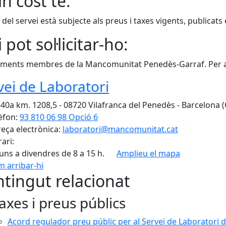
n cost té:
t del servei està subjecte als preus i taxes vigents, publicats
 pot sol·licitar-ho:
ments membres de la Mancomunitat Penedès-Garraf. Per a 
vei de Laboratori
40a km. 1208,5 - 08720 Vilafranca del Penedès - Barcelona 
èfon:
93 810 06 98 Opció 6
eça electrònica:
laboratori@mancomunitat.cat
ari:
luns a divendres de 8 a 15 h.
Amplieu el mapa
 arribar-hi
tingut relacionat
axes i preus públics
Acord regulador preu públic per al Servei de Laboratori d'