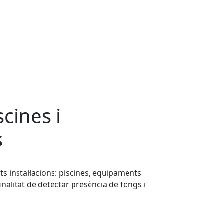
scines i
s
nts instal·lacions: piscines, equipaments
finalitat de detectar presència de fongs i