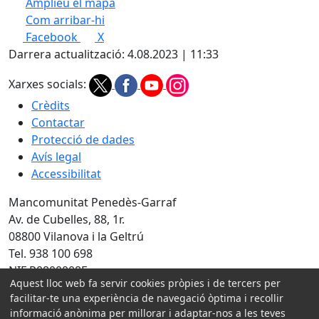
Amplieu el mapa
Com arribar-hi
Leaflet
| ©
OpenStreetMap
contributors
Facebook
X
+
Darrera actualització: 4.08.2023 | 11:33
−
Xarxes socials:
Crèdits
Contactar
Protecció de dades
Avís legal
Accessibilitat
Mancomunitat Penedès-Garraf
Av. de Cubelles, 88, 1r.
08800 Vilanova i la Geltrú
Tel. 938 100 698
NIF P0800008E
Aquest lloc web fa servir cookies pròpies i de tercers per
facilitar-te una experiència de navegació òptima i recollir
Amb la col·laboració de:
informació anònima per millorar i adaptar-nos a les teves