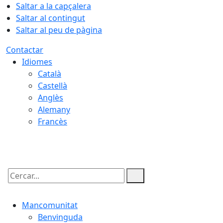
Saltar a la capçalera
Saltar al contingut
Saltar al peu de pàgina
Contactar
Idiomes
Català
Castellà
Anglès
Alemany
Francès
06.08.2026 | 03:58
Cercar:
Mancomunitat
Benvinguda