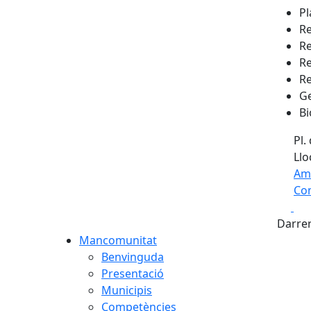
P
Re
Re
Re
Re
Ge
Bi
Pl. 
Llo
Am
Com
Fa
+
Darrer
−
Mancomunitat
Benvinguda
Presentació
Municipis
Competències