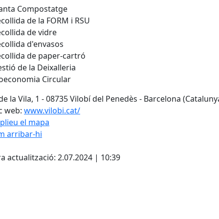
lanta Compostatge
collida de la FORM i RSU
collida de vidre
collida d'envasos
collida de paper-cartró
stió de la Deixalleria
oeconomia Circular
de la Vila, 1 - 08735 Vilobí del Penedès - Barcelona (Cataluny
c web:
www.vilobi.cat/
plieu el mapa
 arribar-hi
cebook
X
a actualització: 2.07.2024 | 10:39