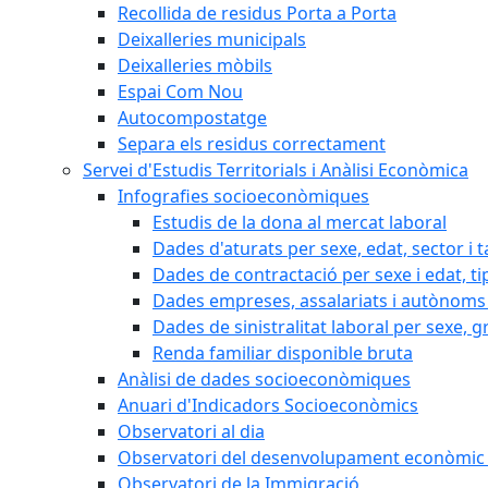
Recollida de residus Porta a Porta
Deixalleries municipals
Deixalleries mòbils
Espai Com Nou
Autocompostatge
Separa els residus correctament
Servei d'Estudis Territorials i Anàlisi Econòmica
Infografies socioeconòmiques
Estudis de la dona al mercat laboral
Dades d'aturats per sexe, edat, sector i t
Dades de contractació per sexe i edat, ti
Dades empreses, assalariats i autònoms 
Dades de sinistralitat laboral per sexe, g
Renda familiar disponible bruta
Anàlisi de dades socioeconòmiques
Anuari d'Indicadors Socioeconòmics
Observatori al dia
Observatori del desenvolupament econòmic 
Observatori de la Immigració