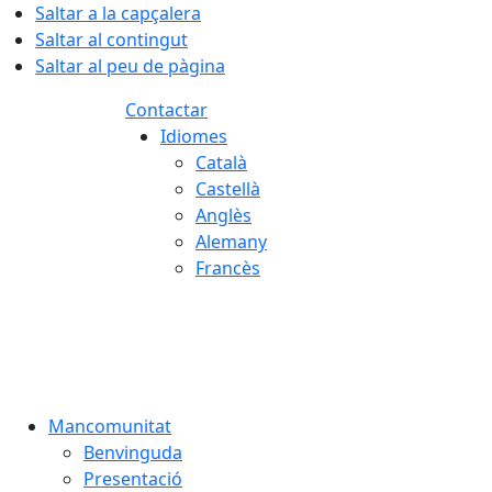
Saltar a la capçalera
Saltar al contingut
Saltar al peu de pàgina
Contactar
Idiomes
Català
Castellà
Anglès
Alemany
Francès
09.08.2026 | 07:27
Mancomunitat
Benvinguda
Presentació