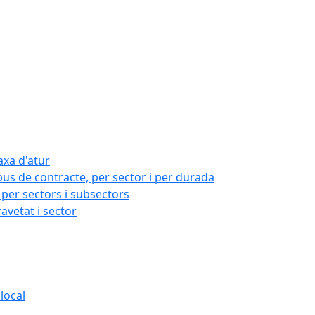
axa d'atur
pus de contracte, per sector i per durada
per sectors i subsectors
ravetat i sector
local