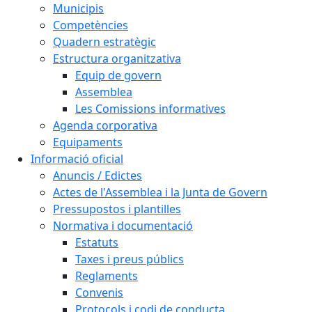
Municipis
Competències
Quadern estratègic
Estructura organitzativa
Equip de govern
Assemblea
Les Comissions informatives
Agenda corporativa
Equipaments
Informació oficial
Anuncis / Edictes
Actes de l'Assemblea i la Junta de Govern
Pressupostos i plantilles
Normativa i documentació
Estatuts
Taxes i preus públics
Reglaments
Convenis
Protocols i codi de conducta