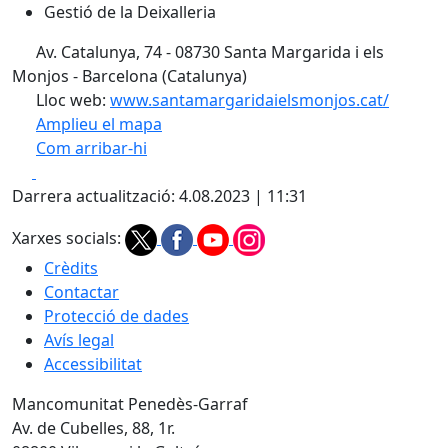
Gestió de la Deixalleria
Av. Catalunya, 74 - 08730 Santa Margarida i els
Monjos - Barcelona (Catalunya)
Lloc web:
www.santamargaridaielsmonjos.cat/
Amplieu el mapa
Com arribar-hi
Leaflet
| ©
OpenStreetMap
contributors
Facebook
X
+
Darrera actualització: 4.08.2023 | 11:31
−
Xarxes socials:
Crèdits
Contactar
Protecció de dades
Avís legal
Accessibilitat
Mancomunitat Penedès-Garraf
Av. de Cubelles, 88, 1r.