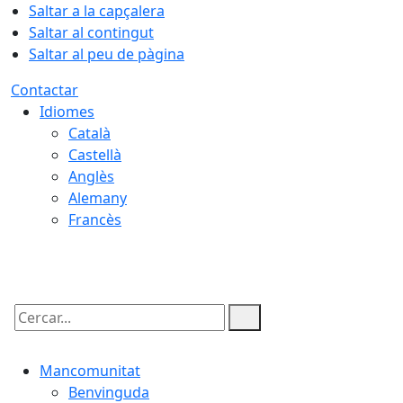
Saltar a la capçalera
Saltar al contingut
Saltar al peu de pàgina
Contactar
Idiomes
Català
Castellà
Anglès
Alemany
Francès
09.08.2026 | 08:03
Cercar:
Mancomunitat
Benvinguda