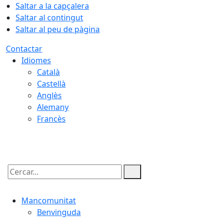
Saltar a la capçalera
Saltar al contingut
Saltar al peu de pàgina
Contactar
Idiomes
Català
Castellà
Anglès
Alemany
Francès
08.08.2026 | 15:29
Cercar:
Mancomunitat
Benvinguda