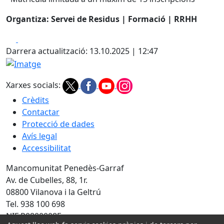
Organtiza: Servei de Residus | Formació | RRHH
Facebook
X
Darrera actualització: 13.10.2025 | 12:47
Imatge
Xarxes socials:
Crèdits
Contactar
Protecció de dades
Avís legal
Accessibilitat
Mancomunitat Penedès-Garraf
Av. de Cubelles, 88, 1r.
08800 Vilanova i la Geltrú
Tel. 938 100 698
NIF P0800008E