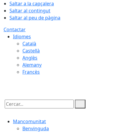
Saltar a la capçalera
Saltar al contingut
Saltar al peu de pàgina
Contactar
Idiomes
Català
Castellà
Anglès
Alemany
Francès
08.08.2026 | 08:12
Cercar:
Mancomunitat
Benvinguda