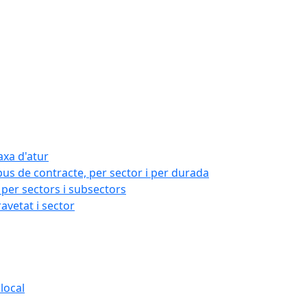
axa d'atur
pus de contracte, per sector i per durada
per sectors i subsectors
ravetat i sector
local