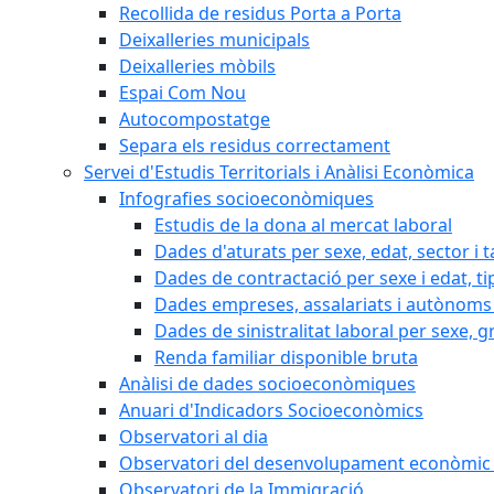
Recollida de residus Porta a Porta
Deixalleries municipals
Deixalleries mòbils
Espai Com Nou
Autocompostatge
Separa els residus correctament
Servei d'Estudis Territorials i Anàlisi Econòmica
Infografies socioeconòmiques
Estudis de la dona al mercat laboral
Dades d'aturats per sexe, edat, sector i t
Dades de contractació per sexe i edat, ti
Dades empreses, assalariats i autònoms 
Dades de sinistralitat laboral per sexe, g
Renda familiar disponible bruta
Anàlisi de dades socioeconòmiques
Anuari d'Indicadors Socioeconòmics
Observatori al dia
Observatori del desenvolupament econòmic 
Observatori de la Immigració