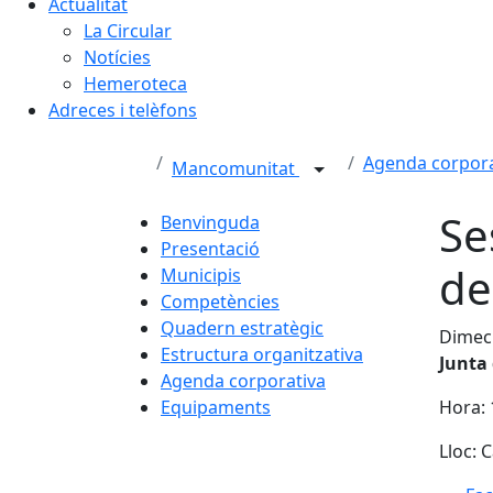
Actualitat
La Circular
Notícies
Hemeroteca
Adreces i telèfons
Agenda corpora
Mancomunitat
Se
Benvinguda
Presentació
de
Municipis
Competències
Quadern estratègic
Dimecr
Estructura organitzativa
Junta 
Agenda corporativa
Equipaments
Hora: 
Lloc: C