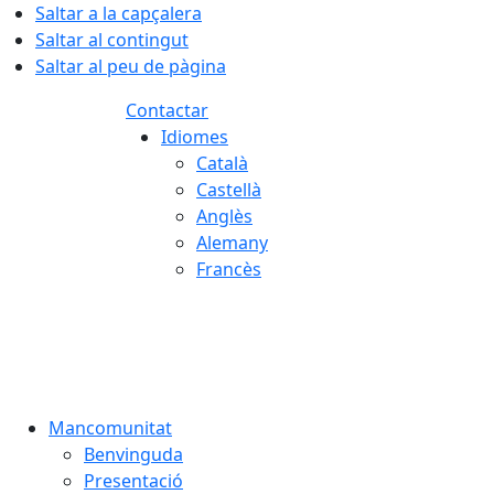
Saltar a la capçalera
Saltar al contingut
Saltar al peu de pàgina
Contactar
Idiomes
Català
Castellà
Anglès
Alemany
Francès
06.08.2026 | 03:04
Mancomunitat
Benvinguda
Presentació