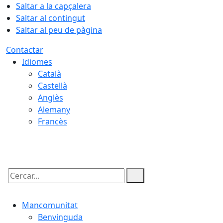
Saltar a la capçalera
Saltar al contingut
Saltar al peu de pàgina
Contactar
Idiomes
Català
Castellà
Anglès
Alemany
Francès
07.08.2026 | 20:53
Cercar:
Mancomunitat
Benvinguda