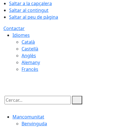
Saltar a la capçalera
Saltar al contingut
Saltar al peu de pàgina
Contactar
Idiomes
Català
Castellà
Anglès
Alemany
Francès
08.08.2026 | 15:02
Cercar:
Mancomunitat
Benvinguda