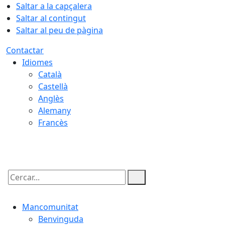
Saltar a la capçalera
Saltar al contingut
Saltar al peu de pàgina
Contactar
Idiomes
Català
Castellà
Anglès
Alemany
Francès
10.08.2026 | 07:27
Cercar:
Mancomunitat
Benvinguda