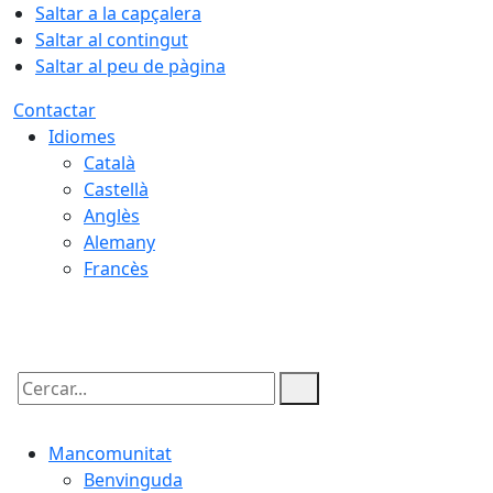
Saltar a la capçalera
Saltar al contingut
Saltar al peu de pàgina
Contactar
Idiomes
Català
Castellà
Anglès
Alemany
Francès
06.08.2026 | 22:52
Cercar:
Mancomunitat
Benvinguda