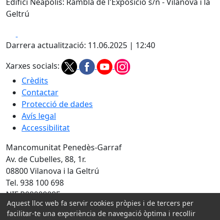
Edifici Neàpolis: Rambla de l'Exposició s/n - Vilanova i la
Geltrú
Facebook
X
Darrera actualització: 11.06.2025 | 12:40
Xarxes socials:
Crèdits
Contactar
Protecció de dades
Avís legal
Accessibilitat
Mancomunitat Penedès-Garraf
Av. de Cubelles, 88, 1r.
08800 Vilanova i la Geltrú
Tel. 938 100 698
NIF P0800008E
Aquest lloc web fa servir cookies pròpies i de tercers per
facilitar-te una experiència de navegació òptima i recollir
Amb la col·laboració de: