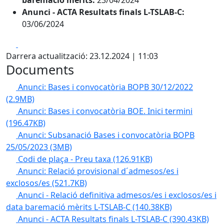
baremació mèrits:
23/04/2024
Anunci - ACTA Resultats finals L-TSLAB-C:
03/06/2024
Facebook
X
Darrera actualització: 23.12.2024 | 11:03
Documents
Anunci: Bases i convocatòria BOPB 30/12/2022
(2.9MB)
Anunci: Bases i convocatòria BOE. Inici termini
(196.47KB)
Anunci: Subsanació Bases i convocatòria BOPB
25/05/2023
(3MB)
Codi de plaça - Preu taxa
(126.91KB)
Anunci: Relació provisional d´admesos/es i
exclosos/es
(521.7KB)
Anunci - Relació definitiva admesos/es i exclosos/es i
data baremació mèrits L-TSLAB-C
(140.38KB)
Anunci - ACTA Resultats finals L-TSLAB-C
(390.43KB)