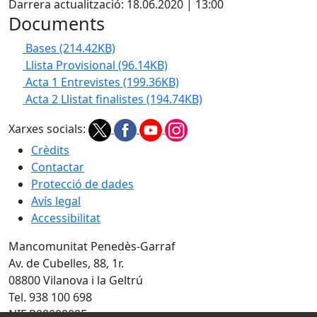
Darrera actualització: 18.06.2020 | 13:00
Documents
Bases
(214.42KB)
Llista Provisional
(96.14KB)
Acta 1 Entrevistes
(199.36KB)
Acta 2 Llistat finalistes
(194.74KB)
Xarxes socials:
Crèdits
Contactar
Protecció de dades
Avís legal
Accessibilitat
Mancomunitat Penedès-Garraf
Av. de Cubelles, 88, 1r.
08800 Vilanova i la Geltrú
Tel. 938 100 698
NIF P0800008E