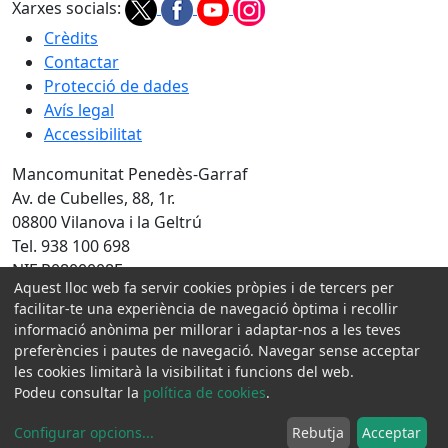
Xarxes socials:
Crèdits
Contactar
Protecció de dades
Avís legal
Accessibilitat
Mancomunitat Penedès-Garraf
Av. de Cubelles, 88, 1r.
08800 Vilanova i la Geltrú
Tel. 938 100 698
NIF P0800008E
Aquest lloc web fa servir cookies pròpies i de tercers per
facilitar-te una experiència de navegació òptima i recollir
Amb la col·laboració de:
informació anònima per millorar i adaptar-nos a les teves
preferències i pautes de navegació. Navegar sense acceptar
les cookies limitarà la visibilitat i funcions del web.
Podeu consultar la
política de cookies
.
Configurar opcions
...
Rebutja
Acceptar