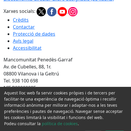
Xarxes socials:
Crèdits
Contactar
Protecció de dades
Avís legal
Accessibilitat
Mancomunitat Penedès-Garraf
Av. de Cubelles, 88, 1r.
08800 Vilanova i la Geltrú
Tel. 938 100 698
NIF P0800008E
Aquest lloc web fa servir cookies pròpies i de tercers per
facilitar-te una experiència de navegació òptima i recollir
Amb la col·laboració de:
informació anònima per millorar i adaptar-nos a les teves
preferències i pautes de navegació. Navegar sense acceptar
les cookies limitarà la visibilitat i funcions del web.
Podeu consultar la
política de cookies
.