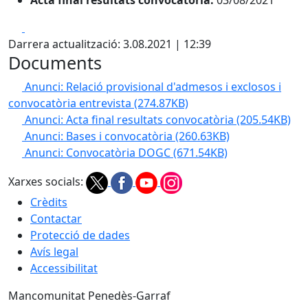
Acta final resultats convocatòria:
03/08/2021
Facebook
X
Darrera actualització: 3.08.2021 | 12:39
Documents
Anunci: Relació provisional d'admesos i exclosos i
convocatòria entrevista
(274.87KB)
Anunci: Acta final resultats convocatòria
(205.54KB)
Anunci: Bases i convocatòria
(260.63KB)
Anunci: Convocatòria DOGC
(671.54KB)
Xarxes socials:
Crèdits
Contactar
Protecció de dades
Avís legal
Accessibilitat
Mancomunitat Penedès-Garraf