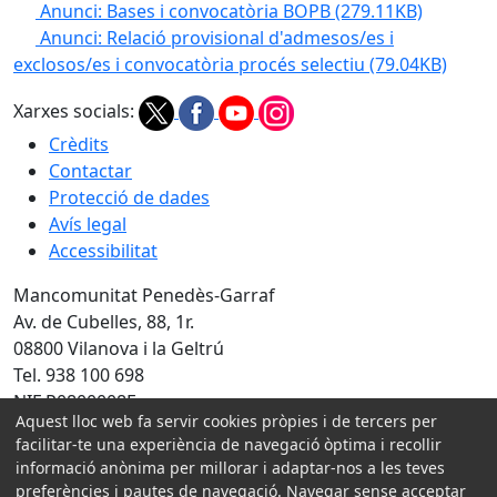
Anunci: Bases i convocatòria BOPB
(279.11KB)
Anunci: Relació provisional d'admesos/es i
exclosos/es i convocatòria procés selectiu
(79.04KB)
Xarxes socials:
Crèdits
Contactar
Protecció de dades
Avís legal
Accessibilitat
Mancomunitat Penedès-Garraf
Av. de Cubelles, 88, 1r.
08800 Vilanova i la Geltrú
Tel. 938 100 698
NIF P0800008E
Aquest lloc web fa servir cookies pròpies i de tercers per
facilitar-te una experiència de navegació òptima i recollir
Amb la col·laboració de:
informació anònima per millorar i adaptar-nos a les teves
preferències i pautes de navegació. Navegar sense acceptar