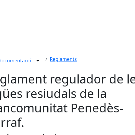
Reglaments
 documentació
glament regulador de l
gües resiudals de la
ncomunitat Penedès-
rraf.