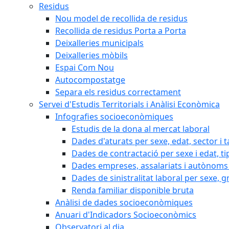
Residus
Nou model de recollida de residus
Recollida de residus Porta a Porta
Deixalleries municipals
Deixalleries mòbils
Espai Com Nou
Autocompostatge
Separa els residus correctament
Servei d'Estudis Territorials i Anàlisi Econòmica
Infografies socioeconòmiques
Estudis de la dona al mercat laboral
Dades d'aturats per sexe, edat, sector i t
Dades de contractació per sexe i edat, ti
Dades empreses, assalariats i autònoms 
Dades de sinistralitat laboral per sexe, g
Renda familiar disponible bruta
Anàlisi de dades socioeconòmiques
Anuari d'Indicadors Socioeconòmics
Observatori al dia