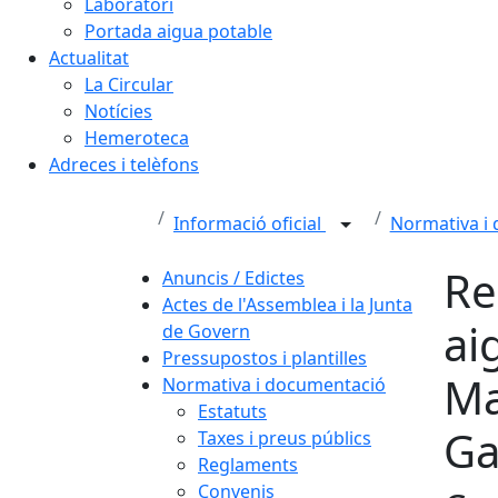
Laboratori
Portada aigua potable
Actualitat
La Circular
Notícies
Hemeroteca
Adreces i telèfons
Informació oficial
Normativa i
Re
Anuncis / Edictes
Actes de l'Assemblea i la Junta
ai
de Govern
Pressupostos i plantilles
Ma
Normativa i documentació
Estatuts
Ga
Taxes i preus públics
Reglaments
Convenis