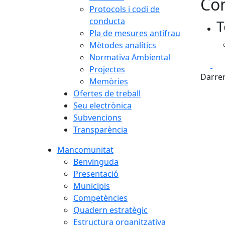
Con
Protocols i codi de
conducta
T
Pla de mesures antifrau
Mètodes analítics
Normativa Ambiental
Fa
Projectes
Darrer
Memòries
Ofertes de treball
Seu electrònica
Subvencions
Transparència
Mancomunitat
Benvinguda
Presentació
Municipis
Competències
Quadern estratègic
Estructura organitzativa