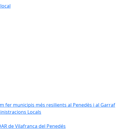
local
m fer municipis més resilients al Penedès i al Garraf
inistracions Locals
'EDAR de Vilafranca del Penedés