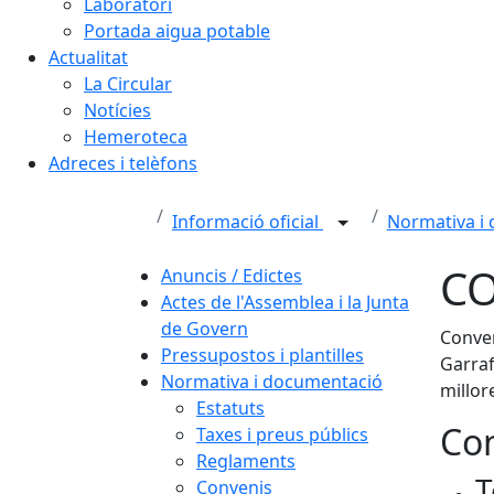
Laboratori
Portada aigua potable
Actualitat
La Circular
Notícies
Hemeroteca
Adreces i telèfons
Informació oficial
Normativa i
CO
Anuncis / Edictes
Actes de l'Assemblea i la Junta
de Govern
Conven
Pressupostos i plantilles
Garraf
Normativa i documentació
millor
Estatuts
Con
Taxes i preus públics
Reglaments
T
Convenis