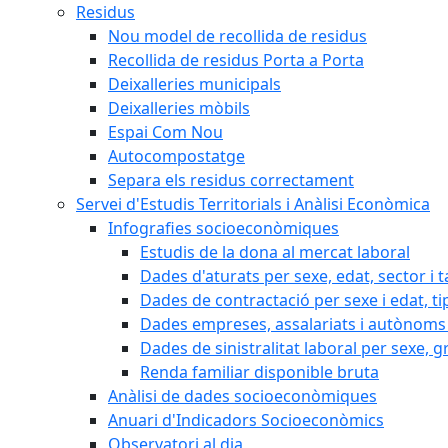
Residus
Nou model de recollida de residus
Recollida de residus Porta a Porta
Deixalleries municipals
Deixalleries mòbils
Espai Com Nou
Autocompostatge
Separa els residus correctament
Servei d'Estudis Territorials i Anàlisi Econòmica
Infografies socioeconòmiques
Estudis de la dona al mercat laboral
Dades d'aturats per sexe, edat, sector i t
Dades de contractació per sexe i edat, ti
Dades empreses, assalariats i autònoms 
Dades de sinistralitat laboral per sexe, g
Renda familiar disponible bruta
Anàlisi de dades socioeconòmiques
Anuari d'Indicadors Socioeconòmics
Observatori al dia