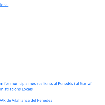
local
m fer municipis més resilients al Penedès i al Garraf
inistracions Locals
'EDAR de Vilafranca del Penedés