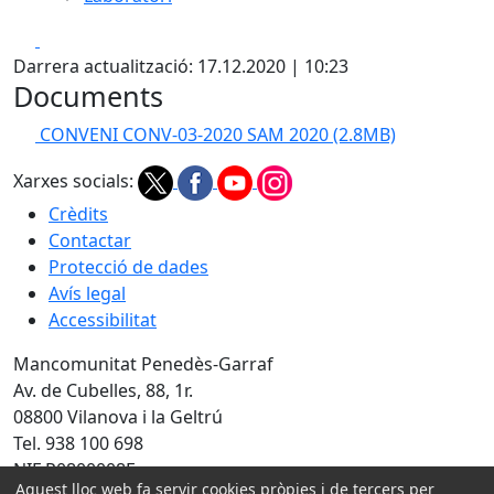
Facebook
X
Darrera actualització: 17.12.2020 | 10:23
Documents
CONVENI CONV-03-2020 SAM 2020
(2.8MB)
Xarxes socials:
Crèdits
Contactar
Protecció de dades
Avís legal
Accessibilitat
Mancomunitat Penedès-Garraf
Av. de Cubelles, 88, 1r.
08800 Vilanova i la Geltrú
Tel. 938 100 698
NIF P0800008E
Aquest lloc web fa servir cookies pròpies i de tercers per