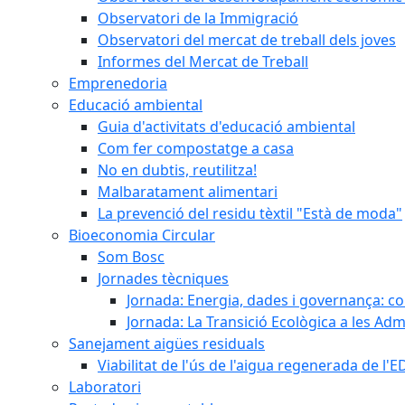
Observatori de la Immigració
Observatori del mercat de treball dels joves
Informes del Mercat de Treball
Emprenedoria
Educació ambiental
Guia d'activitats d'educació ambiental
Com fer compostatge a casa
No en dubtis, reutilitza!
Malbaratament alimentari
La prevenció del residu tèxtil "Està de moda"
Bioeconomia Circular
Som Bosc
Jornades tècniques
Jornada: Energia, dades i governança: co
Jornada: La Transició Ecològica a les Adm
Sanejament aigües residuals
Viabilitat de l'ús de l'aigua regenerada de l
Laboratori