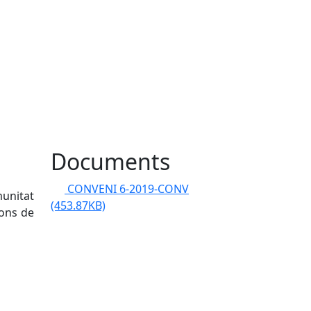
Documents
CONVENI 6-2019-CONV
munitat
(453.87KB)
ions de