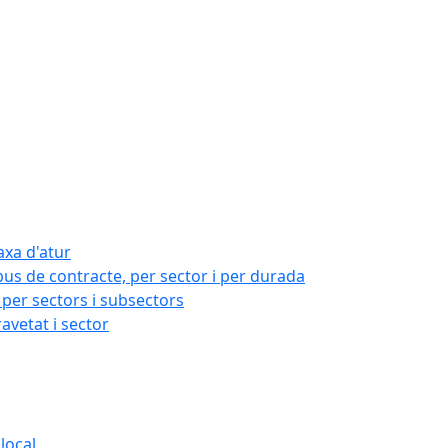
axa d'atur
pus de contracte, per sector i per durada
per sectors i subsectors
ravetat i sector
local