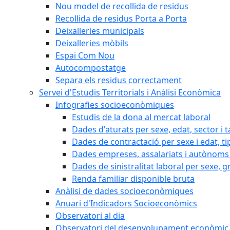
Nou model de recollida de residus
Recollida de residus Porta a Porta
Deixalleries municipals
Deixalleries mòbils
Espai Com Nou
Autocompostatge
Separa els residus correctament
Servei d'Estudis Territorials i Anàlisi Econòmica
Infografies socioeconòmiques
Estudis de la dona al mercat laboral
Dades d'aturats per sexe, edat, sector i t
Dades de contractació per sexe i edat, ti
Dades empreses, assalariats i autònoms 
Dades de sinistralitat laboral per sexe, g
Renda familiar disponible bruta
Anàlisi de dades socioeconòmiques
Anuari d'Indicadors Socioeconòmics
Observatori al dia
Observatori del desenvolupament econòmic 