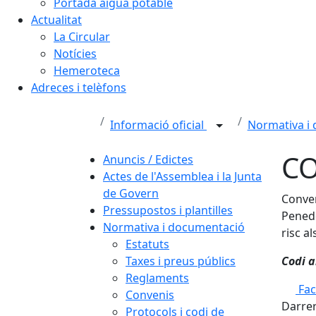
Portada aigua potable
Actualitat
La Circular
Notícies
Hemeroteca
Adreces i telèfons
Informació oficial
Normativa i
CO
Anuncis / Edictes
Actes de l'Assemblea i la Junta
de Govern
Conven
Pressupostos i plantilles
Penedè
Normativa i documentació
risc a
Estatuts
Taxes i preus públics
Codi a
Reglaments
Fa
Convenis
Darrer
Protocols i codi de