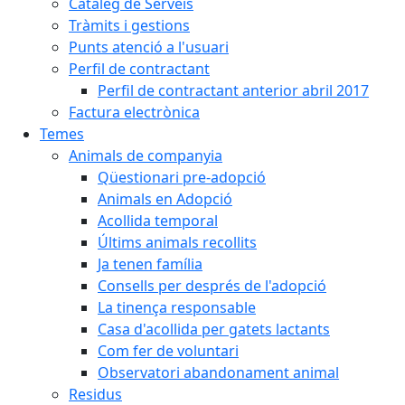
Catàleg de Serveis
Tràmits i gestions
Punts atenció a l'usuari
Perfil de contractant
Perfil de contractant anterior abril 2017
Factura electrònica
Temes
Animals de companyia
Qüestionari pre-adopció
Animals en Adopció
Acollida temporal
Últims animals recollits
Ja tenen família
Consells per després de l'adopció
La tinença responsable
Casa d'acollida per gatets lactants
Com fer de voluntari
Observatori abandonament animal
Residus