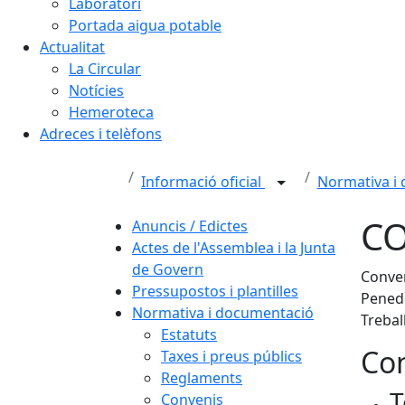
Laboratori
Portada aigua potable
Actualitat
La Circular
Notícies
Hemeroteca
Adreces i telèfons
Informació oficial
Normativa i
CO
Anuncis / Edictes
Actes de l'Assemblea i la Junta
de Govern
Conven
Pressupostos i plantilles
Penedè
Normativa i documentació
Trebal
Estatuts
Con
Taxes i preus públics
Reglaments
T
Convenis