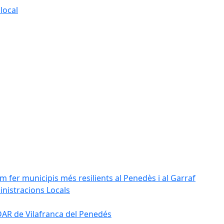
local
m fer municipis més resilients al Penedès i al Garraf
inistracions Locals
'EDAR de Vilafranca del Penedés