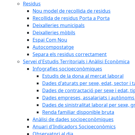
Residus
Nou model de recollida de residus
Recollida de residus Porta a Porta
Deixalleries municipals
Deixalleries mòbils
Espai Com Nou
Autocompostatge
Separa els residus correctament
Servei d'Estudis Territorials i Anàlisi Econòmica
Infografies socioeconòmiques
Estudis de la dona al mercat laboral
Dades d'aturats per sexe, edat, sector i t
Dades de contractació per sexe i edat, ti
Dades empreses, assalariats i autònoms 
Dades de sinistralitat laboral per sexe, g
Renda familiar disponible bruta
Anàlisi de dades socioeconòmiques
Anuari d'Indicadors Socioeconòmics
Observatori al dia