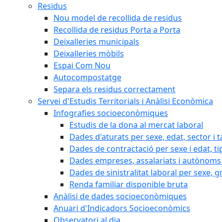
Residus
Nou model de recollida de residus
Recollida de residus Porta a Porta
Deixalleries municipals
Deixalleries mòbils
Espai Com Nou
Autocompostatge
Separa els residus correctament
Servei d'Estudis Territorials i Anàlisi Econòmica
Infografies socioeconòmiques
Estudis de la dona al mercat laboral
Dades d'aturats per sexe, edat, sector i t
Dades de contractació per sexe i edat, ti
Dades empreses, assalariats i autònoms 
Dades de sinistralitat laboral per sexe, g
Renda familiar disponible bruta
Anàlisi de dades socioeconòmiques
Anuari d'Indicadors Socioeconòmics
Observatori al dia