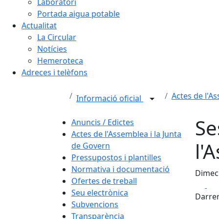
Laboratori
Portada aigua potable
Actualitat
La Circular
Notícies
Hemeroteca
Adreces i telèfons
Actes de l'A
Informació oficial
Se
Anuncis / Edictes
Actes de l'Assemblea i la Junta
l'
de Govern
Pressupostos i plantilles
Normativa i documentació
Dimecr
Ofertes de treball
Fa
Seu electrònica
Darrer
Subvencions
Transparència