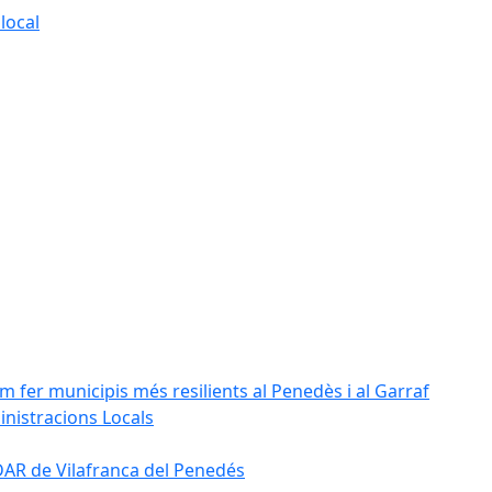
local
m fer municipis més resilients al Penedès i al Garraf
inistracions Locals
'EDAR de Vilafranca del Penedés