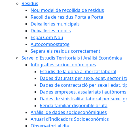
Residus
Nou model de recollida de residus
Recollida de residus Porta a Porta
Deixalleries municipals
Deixalleries mòbils
Espai Com Nou
Autocompostatge
Separa els residus correctament
Servei d'Estudis Territorials i Anàlisi Econòmica
Infografies socioeconòmiques
Estudis de la dona al mercat laboral
Dades d'aturats per sexe, edat, sector i t
Dades de contractació per sexe i edat, ti
Dades empreses, assalariats i autònoms 
Dades de sinistralitat laboral per sexe, g
Renda familiar disponible bruta
Anàlisi de dades socioeconòmiques
Anuari d'Indicadors Socioeconòmics
Observatori al dia