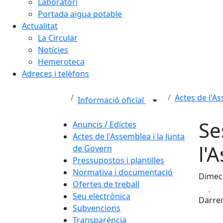
Laboratori
Portada aigua potable
Actualitat
La Circular
Notícies
Hemeroteca
Adreces i telèfons
Actes de l'A
Informació oficial
Se
Anuncis / Edictes
Actes de l'Assemblea i la Junta
l'
de Govern
Pressupostos i plantilles
Normativa i documentació
Dimecr
Ofertes de treball
Fa
Seu electrònica
Darrer
Subvencions
Transparència