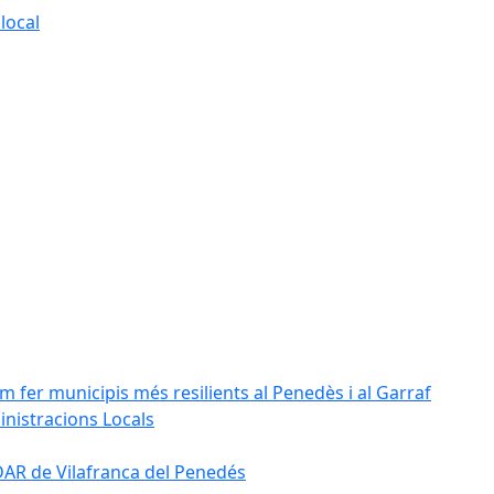
local
m fer municipis més resilients al Penedès i al Garraf
inistracions Locals
'EDAR de Vilafranca del Penedés