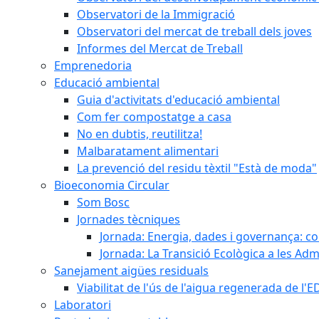
Observatori de la Immigració
Observatori del mercat de treball dels joves
Informes del Mercat de Treball
Emprenedoria
Educació ambiental
Guia d'activitats d'educació ambiental
Com fer compostatge a casa
No en dubtis, reutilitza!
Malbaratament alimentari
La prevenció del residu tèxtil "Està de moda"
Bioeconomia Circular
Som Bosc
Jornades tècniques
Jornada: Energia, dades i governança: co
Jornada: La Transició Ecològica a les Adm
Sanejament aigües residuals
Viabilitat de l'ús de l'aigua regenerada de l
Laboratori