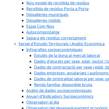
Nou model de recollida de residus
Recollida de residus Porta a Porta
Deixalleries municipals
Deixalleries mòbils
Espai Com Nou
Autocompostatge
Separa els residus correctament
Servei d'Estudis Territorials i Anàlisi Econòmica
Infografies socioeconòmiques
Estudis de la dona al mercat laboral
Dades d'aturats per sexe, edat, sector i t
Dades de contractació per sexe i edat, ti
Dades empreses, assalariats i autònoms 
Dades de sinistralitat laboral per sexe, g
Renda familiar disponible bruta
Anàlisi de dades socioeconòmiques
Anuari d'Indicadors Socioeconòmics
Observatori al dia
Observatori del desenvolupament econòmic 