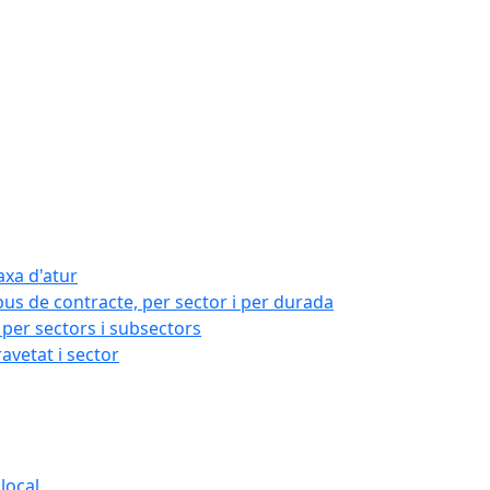
axa d'atur
pus de contracte, per sector i per durada
per sectors i subsectors
ravetat i sector
local