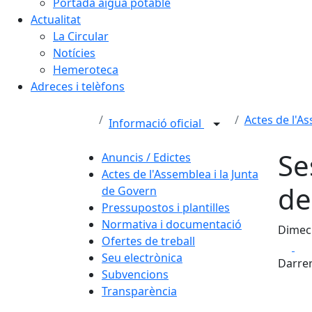
Portada aigua potable
Actualitat
La Circular
Notícies
Hemeroteca
Adreces i telèfons
Actes de l'A
Informació oficial
Se
Anuncis / Edictes
Actes de l'Assemblea i la Junta
de
de Govern
Pressupostos i plantilles
Normativa i documentació
Dimecr
Ofertes de treball
Fa
Seu electrònica
Darrer
Subvencions
Transparència