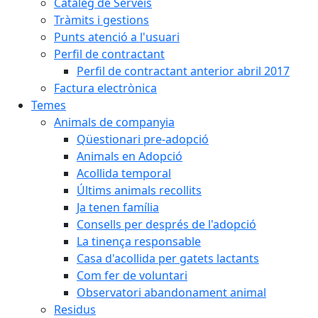
Catàleg de Serveis
Tràmits i gestions
Punts atenció a l'usuari
Perfil de contractant
Perfil de contractant anterior abril 2017
Factura electrònica
Temes
Animals de companyia
Qüestionari pre-adopció
Animals en Adopció
Acollida temporal
Últims animals recollits
Ja tenen família
Consells per després de l'adopció
La tinença responsable
Casa d'acollida per gatets lactants
Com fer de voluntari
Observatori abandonament animal
Residus