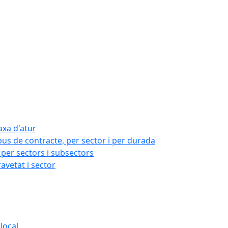
axa d'atur
pus de contracte, per sector i per durada
per sectors i subsectors
ravetat i sector
local