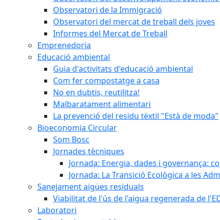
Observatori de la Immigració
Observatori del mercat de treball dels joves
Informes del Mercat de Treball
Emprenedoria
Educació ambiental
Guia d'activitats d'educació ambiental
Com fer compostatge a casa
No en dubtis, reutilitza!
Malbaratament alimentari
La prevenció del residu tèxtil "Està de moda"
Bioeconomia Circular
Som Bosc
Jornades tècniques
Jornada: Energia, dades i governança: co
Jornada: La Transició Ecològica a les Adm
Sanejament aigües residuals
Viabilitat de l'ús de l'aigua regenerada de l
Laboratori