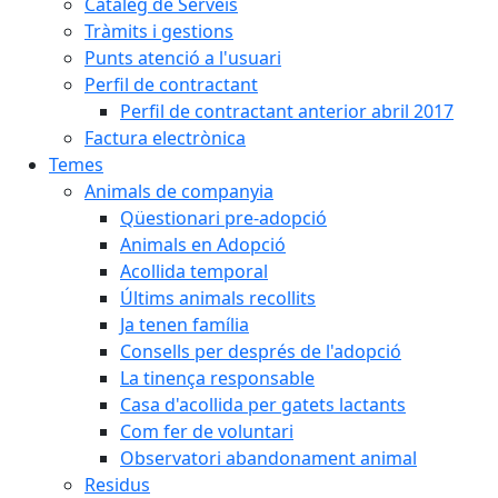
Catàleg de Serveis
Tràmits i gestions
Punts atenció a l'usuari
Perfil de contractant
Perfil de contractant anterior abril 2017
Factura electrònica
Temes
Animals de companyia
Qüestionari pre-adopció
Animals en Adopció
Acollida temporal
Últims animals recollits
Ja tenen família
Consells per després de l'adopció
La tinença responsable
Casa d'acollida per gatets lactants
Com fer de voluntari
Observatori abandonament animal
Residus