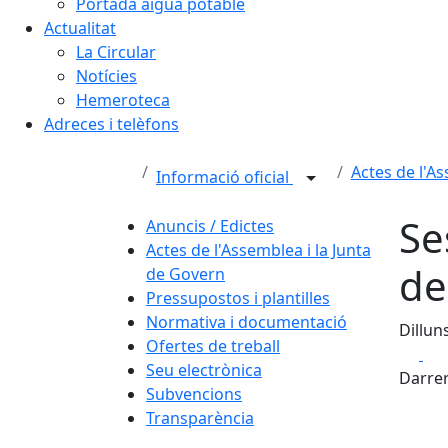
Portada aigua potable
Actualitat
La Circular
Notícies
Hemeroteca
Adreces i telèfons
Actes de l'A
Informació oficial
Se
Anuncis / Edictes
Actes de l'Assemblea i la Junta
de
de Govern
Pressupostos i plantilles
Normativa i documentació
Dillun
Ofertes de treball
Fa
Seu electrònica
Darrer
Subvencions
Transparència