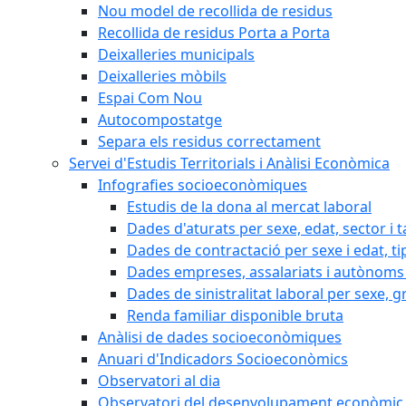
Nou model de recollida de residus
Recollida de residus Porta a Porta
Deixalleries municipals
Deixalleries mòbils
Espai Com Nou
Autocompostatge
Separa els residus correctament
Servei d'Estudis Territorials i Anàlisi Econòmica
Infografies socioeconòmiques
Estudis de la dona al mercat laboral
Dades d'aturats per sexe, edat, sector i t
Dades de contractació per sexe i edat, ti
Dades empreses, assalariats i autònoms 
Dades de sinistralitat laboral per sexe, g
Renda familiar disponible bruta
Anàlisi de dades socioeconòmiques
Anuari d'Indicadors Socioeconòmics
Observatori al dia
Observatori del desenvolupament econòmic 