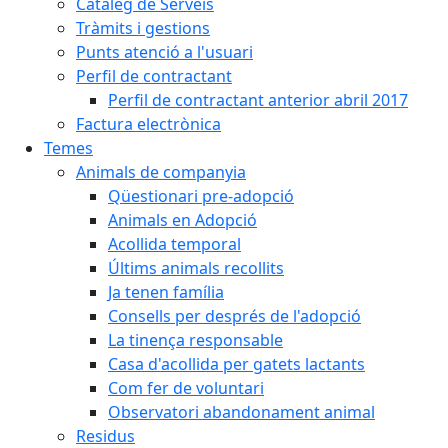
Catàleg de Serveis
Tràmits i gestions
Punts atenció a l'usuari
Perfil de contractant
Perfil de contractant anterior abril 2017
Factura electrònica
Temes
Animals de companyia
Qüestionari pre-adopció
Animals en Adopció
Acollida temporal
Últims animals recollits
Ja tenen família
Consells per després de l'adopció
La tinença responsable
Casa d'acollida per gatets lactants
Com fer de voluntari
Observatori abandonament animal
Residus