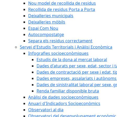
Nou model de recollida de residus
Recollida de residus Porta a Porta
Deixalleries municipals
Deixalleries mòbils
Espai Com Nou
Autocompostatge
Separa els residus correctament
Servei d'Estudis Territorials i Anàlisi Econòmica
Infografies socioeconòmiques
Estudis de la dona al mercat laboral
Dades d'aturats per sexe, edat, sector i t
Dades de contractació per sexe i edat, ti
Dades empreses, assalariats i autònoms 
Dades de sinistralitat laboral per sexe, g
Renda familiar disponible bruta
Anàlisi de dades socioeconòmiques
Anuari d'Indicadors Socioeconòmics
Observatori al dia
Observatori del desenvolupament econòmic 