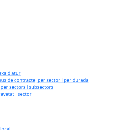
axa d'atur
pus de contracte, per sector i per durada
per sectors i subsectors
ravetat i sector
local