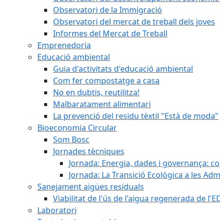
Observatori de la Immigració
Observatori del mercat de treball dels joves
Informes del Mercat de Treball
Emprenedoria
Educació ambiental
Guia d'activitats d'educació ambiental
Com fer compostatge a casa
No en dubtis, reutilitza!
Malbaratament alimentari
La prevenció del residu tèxtil "Està de moda"
Bioeconomia Circular
Som Bosc
Jornades tècniques
Jornada: Energia, dades i governança: co
Jornada: La Transició Ecològica a les Adm
Sanejament aigües residuals
Viabilitat de l'ús de l'aigua regenerada de l
Laboratori