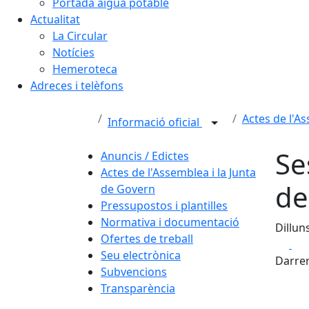
Portada aigua potable
Actualitat
La Circular
Notícies
Hemeroteca
Adreces i telèfons
Actes de l'A
Informació oficial
Se
Anuncis / Edictes
Actes de l'Assemblea i la Junta
de
de Govern
Pressupostos i plantilles
Normativa i documentació
Dillun
Ofertes de treball
Fa
Seu electrònica
Darrer
Subvencions
Transparència