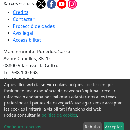
Xarxes socials:
Crèdits
Contactar
Protecció de dades
Avís legal
Accessibilitat
Mancomunitat Penedès-Garraf
Av. de Cubelles, 88, 1r.
08800 Vilanova i la Geltrú
Tel. 938 100 698
NIF P0800008E
Aquest lloc web fa servir cookies pròpies i de tercers per
facilitar-te una experiència de navegació òptima i recollir
Amb la col·laboració de:
informació anònima per millorar i adaptar-nos a les teves
preferències i pautes de navegació. Navegar sense acceptar
les cookies limitarà la visibilitat i funcions del web.
Podeu consultar la
política de cookies
.
Configurar opcions
...
Rebutja
Acceptar