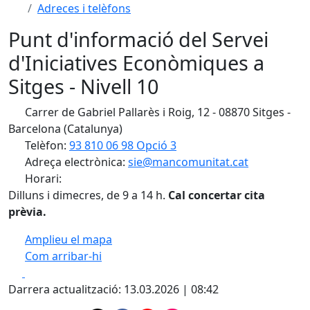
Adreces i telèfons
Punt d'informació del Servei
d'Iniciatives Econòmiques a
Sitges - Nivell 10
Carrer de Gabriel Pallarès i Roig, 12 - 08870 Sitges -
Barcelona (Catalunya)
Telèfon:
93 810 06 98 Opció 3
Adreça electrònica:
sie@mancomunitat.cat
Horari:
Dilluns i dimecres, de 9 a 14 h.
Cal concertar cita
prèvia.
Amplieu el mapa
Com arribar-hi
Leaflet
| ©
OpenStreetMap
contributors
Facebook
X
+
Darrera actualització: 13.03.2026 | 08:42
−