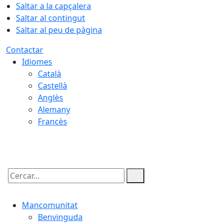
Saltar a la capçalera
Saltar al contingut
Saltar al peu de pàgina
Contactar
Idiomes
Català
Castellà
Anglès
Alemany
Francès
06.08.2026 | 08:06
Cercar:
Mancomunitat
Benvinguda