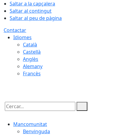
Saltar a la capçalera
Saltar al contingut
Saltar al peu de pàgina
Contactar
Idiomes
Català
Castellà
Anglès
Alemany
Francès
07.08.2026 | 17:38
Cercar:
Mancomunitat
Benvinguda