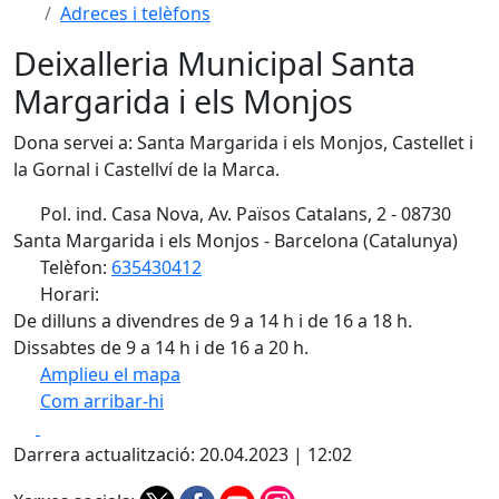
Adreces i telèfons
Deixalleria Municipal Santa
Margarida i els Monjos
Dona servei a: Santa Margarida i els Monjos, Castellet i
la Gornal i Castellví de la Marca.
Pol. ind. Casa Nova, Av. Països Catalans, 2 - 08730
Santa Margarida i els Monjos - Barcelona (Catalunya)
Telèfon:
635430412
Horari:
De dilluns a divendres de 9 a 14 h i de 16 a 18 h.
Dissabtes de 9 a 14 h i de 16 a 20 h.
Amplieu el mapa
Com arribar-hi
Leaflet
| ©
OpenStreetMap
contributors
Facebook
X
+
Darrera actualització: 20.04.2023 | 12:02
−