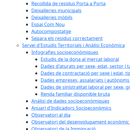
Recollida de residus Porta a Porta
Deixalleries municipals
Deixalleries mòbils
Espai Com Nou
Autocompostatge
Separa els residus correctament
Servei d'Estudis Territorials i Anàlisi Econòmica
Infografies socioeconòmiques
Estudis de la dona al mercat laboral
Dades d'aturats per sexe, edat, sector i t
Dades de contractació per sexe i edat, ti
Dades empreses, assalariats i autònoms 
Dades de sinistralitat laboral per sexe, g
Renda familiar disponible bruta
Anàlisi de dades socioeconòmiques
Anuari d'Indicadors Socioeconòmics
Observatori al dia
Observatori del desenvolupament econòmic 
Observatori de la Immigració