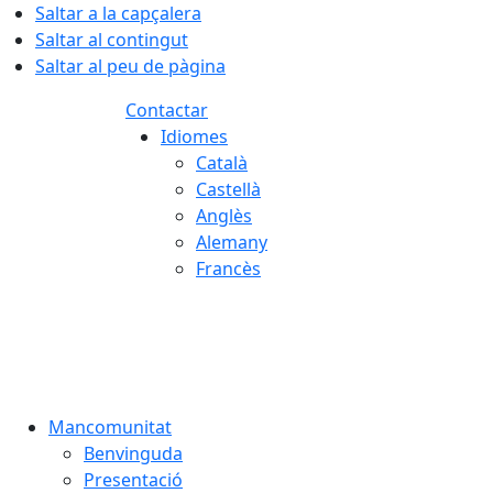
Saltar a la capçalera
Saltar al contingut
Saltar al peu de pàgina
Contactar
Idiomes
Català
Castellà
Anglès
Alemany
Francès
07.08.2026 | 23:24
Mancomunitat
Benvinguda
Presentació