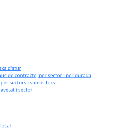
axa d'atur
pus de contracte, per sector i per durada
per sectors i subsectors
ravetat i sector
local